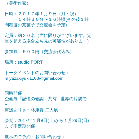
（美術作家）
日時：２０１７年１月９日（月・祝）
１４時３０分〜１６時頃(その後１時
間程度お茶菓子で交流会を予定)
定員：約２０名（席に限りがございます。定
員を超える場合立ち見の可能性があります)
参加費：５００円（交流会代込み）
場所：studio PORT
トークイベントのお問い合わせ：
miyazakiyuki1108@gmail.com
同時開催
企画展「記憶の確認・共有 −世界の片隅で
−」
河邉ありさ・林康貴 二人展
会期：2017年１月9日(土)から１月29日(日)
まで不定期開催
展示のご予約・お問い合わせ：