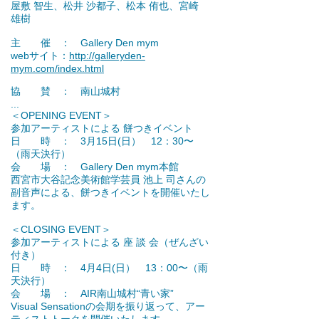
屋敷 智生、松井 沙都子、松本 侑也、宮崎
雄樹
主 催 ： Gallery Den mym
webサイト：
http://galleryden-
mym.com/index.html
協 賛 ： 南山城村
...
＜OPENING EVENT＞
参加アーティストによる 餅つきイベント
日 時 ： 3月15日(日） 12：30〜
（雨天決行）
会 場 ： Gallery Den mym本館
西宮市大谷記念美術館学芸員 池上 司さんの
副音声による、餅つきイベントを開催いたし
ます。
＜CLOSING EVENT＞
参加アーティストによる 座 談 会（ぜんざい
付き）
日 時 ： 4月4日(日） 13：00〜（雨
天決行）
会 場 ： AIR南山城村“青い家”
Visual Sensationの会期を振り返って、アー