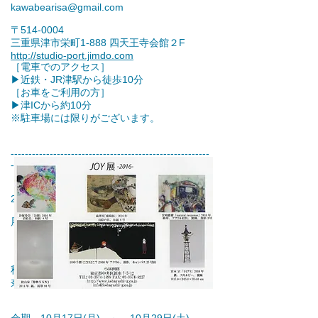
kawabearisa@gmail.com
〒514-0004
三重県津市栄町1-888 四天王寺会館２F
http://studio-port.jimdo.com
［電車でのアクセス］
▶︎近鉄・JR津駅から徒歩10分
［お車をご利用の方］
▶︎津ICから約10分
※駐車場には限りがございます。
​‐​‐​‐​‐​‐​‐​‐​‐​‐​‐​‐​‐​‐​‐​‐​‐​‐​‐​‐​‐​‐
‐​‐​‐​‐​‐​‐​‐​‐​‐​‐​‐​‐​‐​‐​‐​‐​‐​‐​‐​‐​‐
‐​‐​‐​‐​‐​‐​‐​‐​‐​‐​‐​‐​‐​‐​
‐​‐​‐​‐​‐​‐​‐
2016.10.5
展示のお知らせ
『JOY 展 -2016-』
秋山泉 澁澤星 田中千智 谷保玲
奈 宮崎雄樹 宮本宗