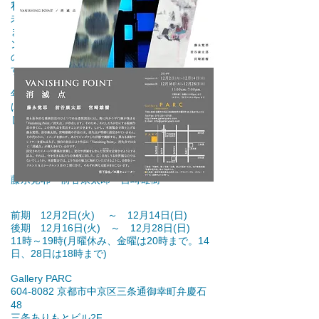
私は大小数点づつ出品予定で、いずれも関西
未発表作品＆新作でいきます。
また前期で、3年前の旧作ですが、2011年ワ
ンダーウォール賞の作品を蔵出します。蜜蝋
の仕事を本格的にやり始めた思い出の作品で
す。
年末でお忙しいと思いますが、京都にお出掛
けの際には、御高覧頂けると幸いです。よろ
しくお願い致します。
『VANISHING POINT 消滅点』
藤永覚耶 前谷康太郎 宮崎雄樹
前期 12月2日(火) ～ 12月14日(日)
後期 12月16日(火) ～ 12月28日(日)
11時～19時(月曜休み、金曜は20時まで。14
日、28日は18時まで)
Gallery PARC
604-8082 京都市中京区三条通御幸町弁慶石
48
三条ありもとビル2F