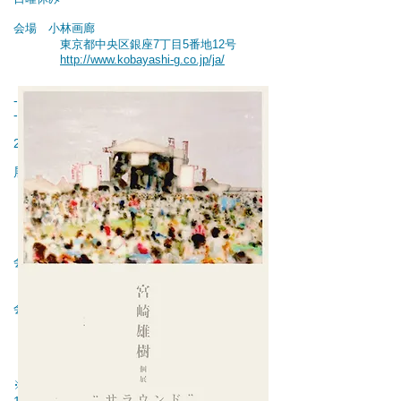
会場 小林画廊
東京都中央区銀座7丁目5番地12号
http://www.kobayashi-g.co.jp/ja/
- - - - - - - - - - - - - - - - - - - - - - - - - - - - - - -
- - - - - - - - - - - - - - - - - - - -
2015.10.8
展示のお知らせ
『宮崎雄樹 個展 サラウンド』
会期 10月29日(木) ～ 11月3日(火・祝)
11時～19時（最終日は17時まで）
会場 芝田町画廊
530-0012
大阪市北区芝田2-9-19
イノイ第2ビル1F
http://gallery-shibatacho.jimdo.com
※レセプションパーティー 10/31（土）