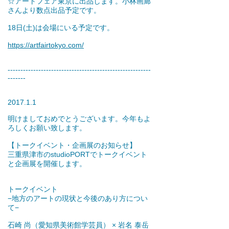
☆アートフェア東京に出品します。小林画廊
さんより数点出品予定です。
18日(土)は会場にいる予定です。
https://artfairtokyo.com/
​‐​‐​‐​‐​‐​‐​‐​‐​‐​‐​‐​‐​‐​‐​‐​‐​‐​‐​‐​‐​‐​‐​‐​‐​‐​‐​‐​‐​‐​‐​‐​‐​‐​‐​‐​‐​‐​‐​‐​‐​‐​‐​‐​‐​‐​‐​‐​‐​‐​‐​‐​‐​‐​‐​‐​‐​
‐​‐​‐​‐​‐​‐​‐​
2017.1.1
明けましておめでとうございます。今年もよ
ろしくお願い致します。
【トークイベント・企画展のお知らせ】
三重県津市のstudioPORTでトークイベント
と企画展を開催します。
トークイベント
−地方のアートの現状と今後のあり方につい
て−
石崎 尚（愛知県美術館学芸員） × 岩名 泰岳