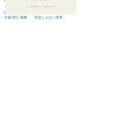
18時～20時
同時開催
今城 理江 個展 「安息しかない世界」