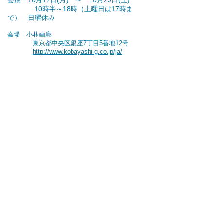
会期 10月17日(月) ～ 10月29日(土)
10時半～18時（土曜日は17時ま
で） 日曜休み
会場 小林画廊
東京都中央区銀座7丁目5番地12号
http://www.kobayashi-g.co.jp/ja/