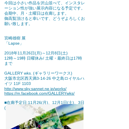
今回は小さい作品を沢山並べて、インスタレ
ーション性が強い展示内容になる予定です。
会期中、月・土曜日は在廊します。
御高覧頂けると幸いです、どうぞよろしくお
願い致します。
宮崎雄樹 展
「Lapse」
2018年11月26日(月)～12月8日(土)
12時～19時 日曜休み/ 土曜・最終日は17時
まで
GALLERY wks. (ギャラリーワークス)
大阪市北区西天満3-14-26 中之島ロイヤルハ
イツ 11F 1103
http://www.sky.sannet.ne.jp/works/
https://m.facebook.com/GALLERYwks/
■在廊予定日:11月26(月)、12月1日(土)、3日
(月)、8日(土)