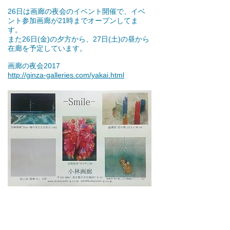
26日は画廊の夜会のイベント開催で、イベ
ント参加画廊が21時までオープンしてま
す。
また26日(金)の夕方から、27日(土)の昼から
在廊を予定しています。
画廊の夜会2017
http://ginza-galleries.com/yakai.html
■雑誌掲載
5月20日(土)発売の雑誌『美術の窓』6月号
新人大図鑑2017「編集部が選ぶ！注目の新
人40」のコーナーにてチラッとご紹介頂い
てます。
http://www.tomosha.com/mado/