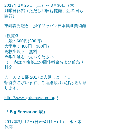
2017年2月25日（土）～ 3月30日（木）
月曜日休館（ただし20日は開館、翌21日も
開館）
東郷青児記念 損保ジャパン日本興亜美術館
○観覧料
一般：600円(500円)
大学生：400円（300円）
高校生以下：無料
※学生証をご提示ください
（ ）内は20名以上の団体料金および前売り
料金
☆ＦＡＣＥ展 2017に入選しました。
招待券ございます、ご連絡頂ければお送り致
します。
http://www.sjnk-museum.org/
『 Big Sensation 展』
2017年3月12日(日)〜4月1日(土) 水・木
休廊