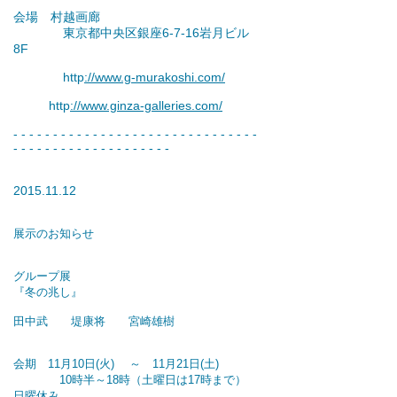
会場 村越画廊
東京都中央区銀座6-7-16岩月ビル
8F
http
://www.g-murakoshi.com/
http
://www.ginza-galleries.com/
- - - - - - - - - - - - - - - - - - - - - - - - - - - - - - -
- - - - - - - - - - - - - - - - - - - -
2015.11.12
展示のお知らせ
グループ展
『冬の兆し』
田中武 堤康将 宮崎雄樹
会期 11月10日(火) ～ 11月21日(土)
10時半～18時（土曜日は17時まで）
日曜休み