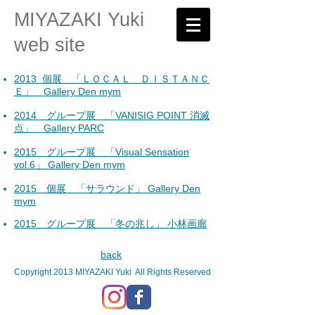
MIYAZAKI Yuki
web site
2013 個展 「ＬＯＣＡＬ ＤＩＳＴＡＮＣ
Ｅ」 Gallery Den mym
2014 グループ展 「VANISIG POINT 消滅
点」 Gallery PARC
2015 グループ展 「Visual Sensation
vol.6」 Gallery Den mym
2015
個展 「サラウンド」 Gallery Den
mym
2015 グループ展 「冬の兆し」 小林画廊
back
Copyright 2013 MIYAZAKI Yuki All Rights Reserved